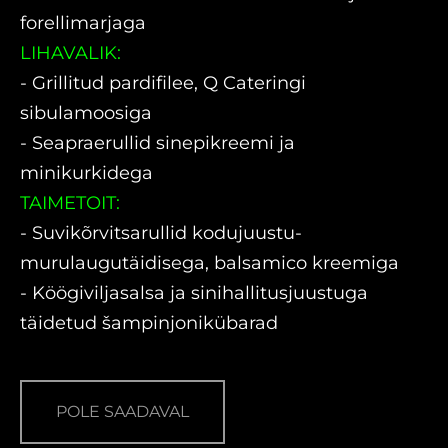
forellimarjaga
LIHAVALIK:
- Grillitud pardifilee, Q Cateringi
sibulamoosiga
- Seapraerullid sinepikreemi ja
minikurkidega
TAIMETOIT:
- Suvikõrvitsarullid kodujuustu-
murulaugutäidisega, balsamico kreemiga
- Köögiviljasalsa ja sinihallitusjuustuga
täidetud šampinjonikübarad
POLE SAADAVAL