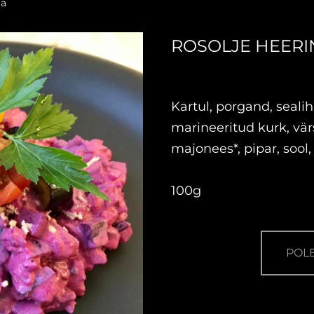
ga
ROSOLJE HEER
Kartul, porgand, sealih
marineeritud kurk, vär
majonees*, pipar, sool,
100g
POL