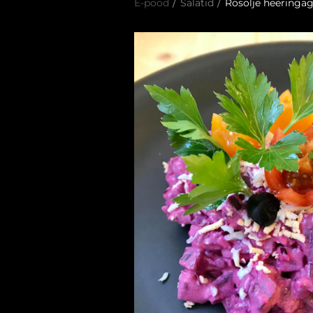
/
/
E-pood
Salatid
Rosolje heeringa