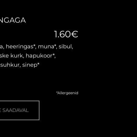
INGAGA
1.60€
a, heeringas*, muna*, sibul,
ske kurk, hapukoor*,
 suhkur, sinep*
*Allergeenid
E SAADAVAL