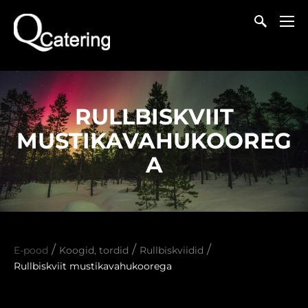
RULLBISKVIIT
MUSTIKAVAHUKOOREG
A
/
/
/
E-pood
Koogid, tordid
Rullbiskviidid
Rullbiskviit mustikavahukoorega