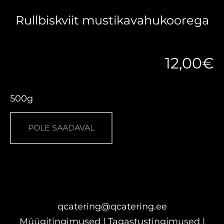
Rullbiskviit mustikavahukoorega
12,00€
500g
POLE SAADAVAL
qcatering@qcatering.ee
Müügitingimused
|
Tagastustingimused
|