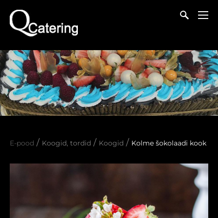
/
/
/
E-pood
Koogid, tordid
Koogid
Kolme šokolaadi kook