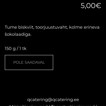
5,00€
Tume biskviit, toorjuustuvaht, kolme erineva
šokolaadiga.
150 g / 1 tk
POLE SAADAVAL
qcatering@qcatering.ee