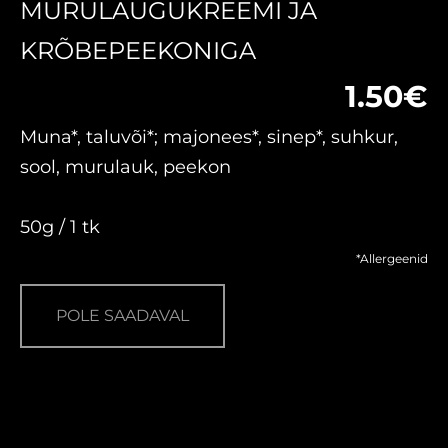
MURULAUGUKREEMI JA
KRÕBEPEEKONIGA
1.50€
Muna*, taluvõi*; majonees*, sinep*, suhkur,
sool, murulauk, peekon
50g / 1 tk
*Allergeenid
POLE SAADAVAL