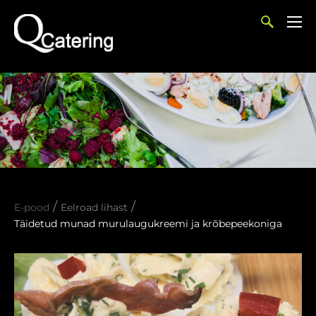
/
/
E-pood
Eelroad lihast
Täidetud munad murulaugukreemi ja krõbepeekoniga