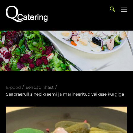
/
/
E-pood
Eelroad lihast
Seapraerull sinepikreemi ja marineeritud väikese kurgiga